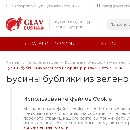
г. Ставрополь, ул. Тухачевского, д. 27
sale@glavbusin
Бусины и фурнитура
для бижутерии
КАТАЛОГ ТОВАРОВ
АКЦИИ
Главная
/
Каталог товаров
/
Бусины для рукоделия — каталог 
Бусины бублики из зеленого нефрита, р-р 18х6мм, отв-е 5.8мм.
Бусины бублики из зеленог
Использование файлов Cookie
Бусины
Творческий вызов
Мы используем файлы cookie, разработанные наш
третьими лицами, для анализа событий на нашем 
просмотр страниц нашего сайта, вы принимаете у
Фурнитура
использования. Более подробные сведения смот
конфиденциальности
.