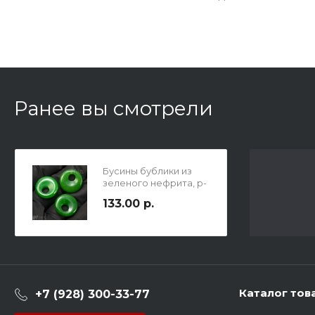
Ранее вы смотрели
Бусины бублики из
зеленого нефрита, р-
р 18х6мм, отв-е 5.8мм.
133.00 р.
Каталог тов
+7 (928) 300-33-77