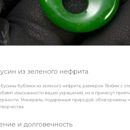
усин из зеленого нефрита
бусины бублики из зеленого нефрита, размером 18х6мм с отв
добавят изысканности ваших украшений, но и принесут прия
ерхности. Минералы, подаренные природой, облагорожены ч
творчества.
ние и долговечность