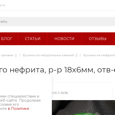
a.ru
БЛОГ
СТАТЬИ
НОВОСТИ
ОТЗЫВЫ
с ценами
/
Бусины из натуральных камней
/
Бусины из нефрит
о нефрита, р-р 18х6мм, отв-
Артикул
2000б.3-55/18
ими специалистами и
веб-сайте. Продолжая
словия его
рите
в Политике