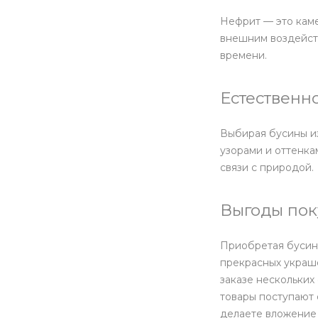
Нефрит — это каме
внешним воздейств
времени.
Естественн
Выбирая бусины и
узорами и оттенк
связи с природой.
Выгоды пок
Приобретая бусины
прекрасных украше
заказе нескольких
товары поступают 
делаете вложение 