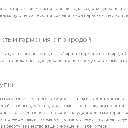
нь, который веками использовался для создания украшений и
иям. Бусины из нефрита сохранят свой первозданный вид на
ость и гармония с природой
з натурального нефрита, вы выбираете гармонию с природо
ами, что делает каждое украшение по-своему особенным. Э
упки
 бублики из зеленого нефрита в нашем интернет-магазине, 
ний, но и выгоду благодаря возможности покупки по оптовы
 одинаковых упаковок, что особенно удобно для мастеров, 
от проверенных и надежных производителей, что гарантирует
в красоту и качество ваших украшений и бижутерии.