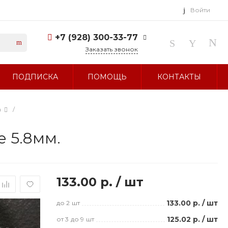
Войти
+7 (928) 300-33-77
Заказать звонок
+7 (928) 300-33-77
ПОДПИСКА
ПОМОЩЬ
КОНТАКТЫ
г. Ставрополь, ул.
Тухачевского, д. 27
Без выходных 10:00-19:00
sale@glavbusina.ru
а
/
е 5.8мм.
133.00 р.
/
шт
133.00 р.
/
шт
до 2
шт
125.02 р.
/
шт
от 3
до 9
шт