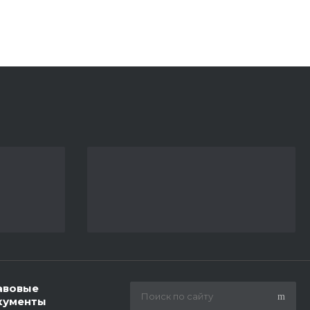
авовые
кументы