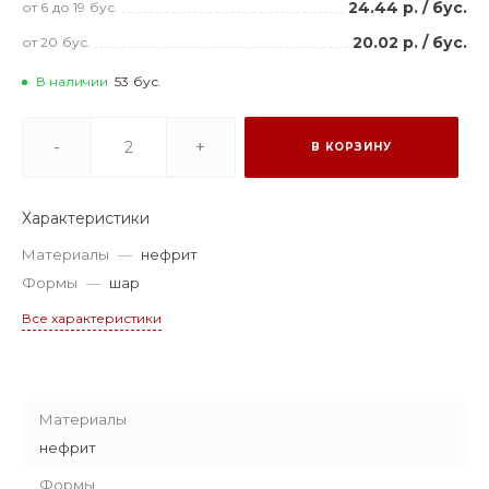
24.44 р.
/
бус.
от 6
до 19
бус.
20.02 р.
/
бус.
от 20
бус.
В наличии
53
бус.
-
+
В КОРЗИНУ
Характеристики
Материалы
—
нефрит
Формы
—
шар
Все характеристики
Материалы
нефрит
Формы