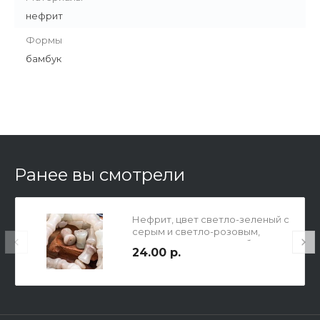
нефрит
Формы
бамбук
Ранее вы смотрели
Нефрит, цвет светло-зеленый с
серым и светло-розовым,
гладкая полированная бусина
24.00 р.
толстый бамбук, р-р 12х9х7мм,
отв.1мм.