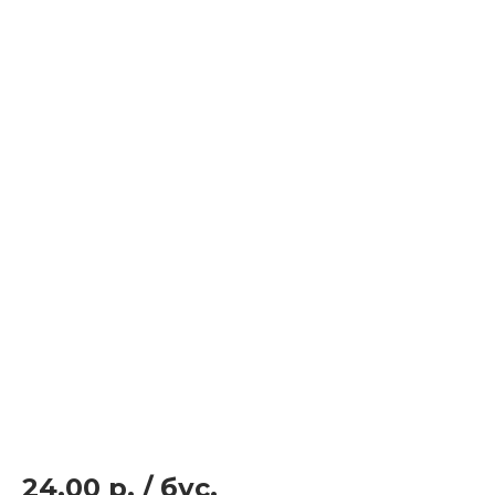
24.00 р.
/
бус.