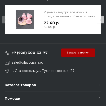
Уценка - внутри возможны
следы ржавчины. Колокольчики
металлические звонкие
22.40 р.
матовые винтажные розовые,
32.00 р.
диаметр 38мм, в упаковке 1 шт.
+7 (928) 300-33-77
Заказать звонок
sale@glavbusina.ru
г. Ставрополь, ул. Тухачевского, д. 27
Каталог товаров
Помощь