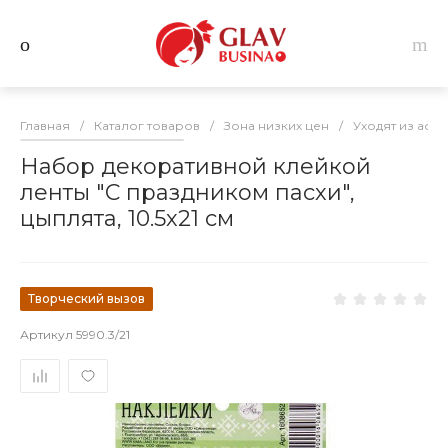
Главная
/
Каталог товаров
/
Зона низких цен
/
Уходят из асс
Набор декоративной клейкой
ленты "С праздником пасхи",
цыплята, 10.5х21 см
Творческий вызов
Артикул
5990.3/21