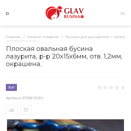
Главная
/
Каталог товаров
/
Бусины для рукоделия — каталог 
Плоская овальная бусина
лазурита, р-р 20х15х6мм, отв. 1,2мм,
окрашена.
Хит
Артикул
2725б.10/20