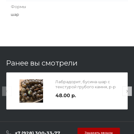
Формы
шар
Ранее вы смотрели
Лабрадорит, бусина-шар с
текстурой грубого камня, р-р
14мм, отв. 1,5мм.
48.00 р.
+7 (928) 300-33-77
Заказать звонок