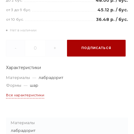
48.00 р.
/
бус.
до 2
бус.
45.12 р.
/
бус.
от 3
до 9
бус.
36.48 р.
/
бус.
от 10
бус.
Нет в наличии
-
+
ПОДПИСАТЬСЯ
Характеристики
Материалы
—
лабрадорит
Формы
—
шар
Все характеристики
Материалы
лабрадорит