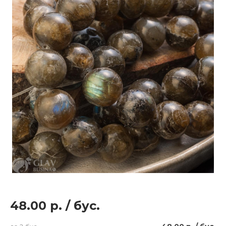
48.00 р.
/
бус.