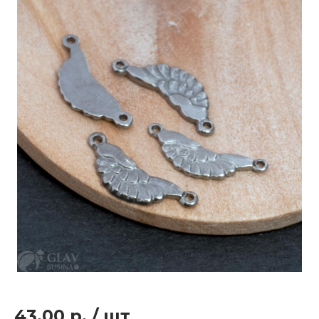
43.00 р.
/
шт