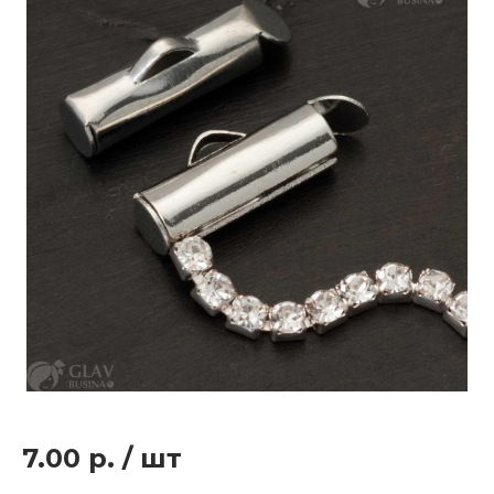
7.00 р.
/
шт