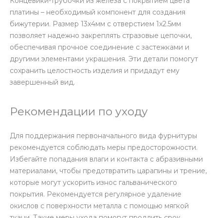
Концевики-трубочки из железа с покрытием цвета
платины – необходимый компонент для создания
бижутерии. Размер 13х4мм с отверстием 1х2.5мм
позволяет надежно закреплять стразовые цепочки,
обеспечивая прочное соединение с застежками и
другими элементами украшения. Эти детали помогут
сохранить целостность изделия и придадут ему
завершенный вид.
Рекомендации по уходу
Для поддержания первоначального вида фурнитуры
рекомендуется соблюдать меры предосторожности.
Избегайте попадания влаги и контакта с абразивными
материалами, чтобы предотвратить царапины и трение,
которые могут ускорить износ гальванического
покрытия. Рекомендуется регулярное удаление
окислов с поверхности металла с помощью мягкой
ткани. Такие меры ухода помогут продлить срок