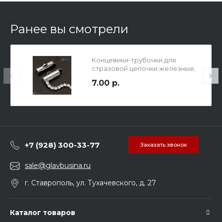
Ранее вы смотрели
Концевики-трубочки для
стразовой цепочки железные,
р-р 13х4мм, отв-е 1х2.5мм, цвет
7.00 р.
платина.
+7 (928) 300-33-77
Заказать звонок
sale@glavbusina.ru
г. Ставрополь, ул. Тухачевского, д. 27
Каталог товаров