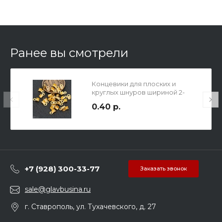
Ранее вы смотрели
Концевики для плоских и
круглых шнуров шириной 2-
2,5мм, длина 6мм, отв-е 1.2мм,
0.40 р.
железные, микс цветов
русского и желтого
+7 (928) 300-33-77
Заказать звонок
sale@glavbusina.ru
г. Ставрополь, ул. Тухачевского, д. 27