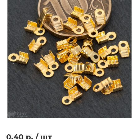
0.40 р.
/
шт