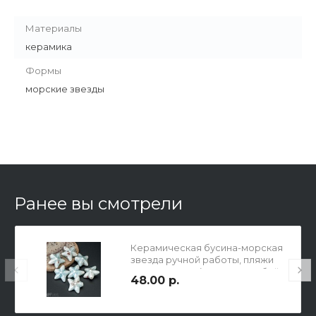
Материалы
керамика
Формы
морские звезды
Ранее вы смотрели
Керамическая бусина-морская
звезда ручной работы, пляжи
острова Крит (светло-голубой,
48.00 р.
фиолетово-синий, бордовый,
белый), кракелюр, р-р
20х21х10мм, отв 2мм.