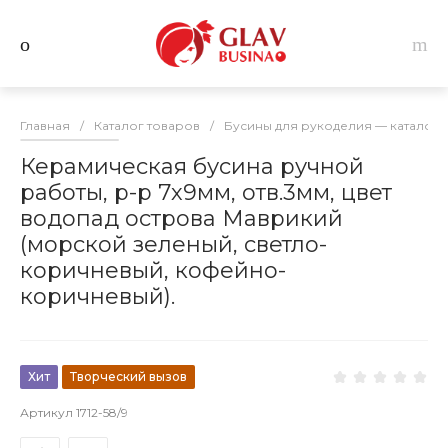
Главная
/
Каталог товаров
/
Бусины для рукоделия — каталог 
Керамическая бусина ручной
работы, р-р 7х9мм, отв.3мм, цвет
водопад острова Маврикий
(морской зеленый, светло-
коричневый, кофейно-
коричневый).
Хит
Творческий вызов
Артикул
1712-58/9