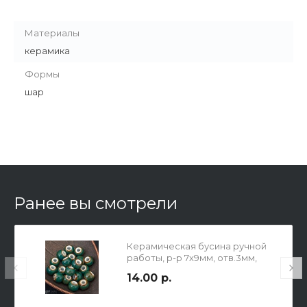
Материалы
керамика
Формы
шар
Ранее вы смотрели
Керамическая бусина ручной
работы, р-р 7х9мм, отв.3мм,
цвет водопад острова
14.00 р.
Маврикий (морской зеленый,
светло-коричневый, кофейно-
коричневый).