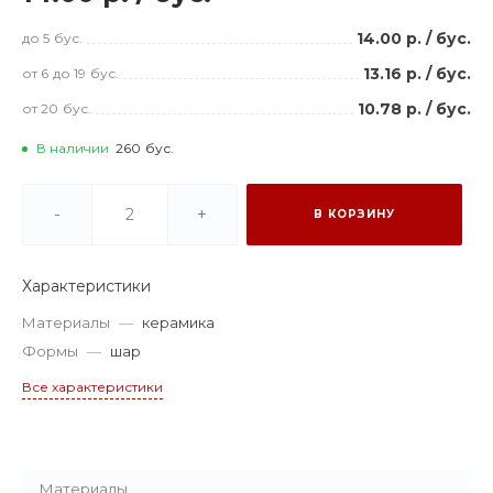
14.00 р.
/
бус.
до 5
бус.
13.16 р.
/
бус.
от 6
до 19
бус.
10.78 р.
/
бус.
от 20
бус.
В наличии
260
бус.
-
+
В КОРЗИНУ
Характеристики
Материалы
—
керамика
Формы
—
шар
Все характеристики
Материалы