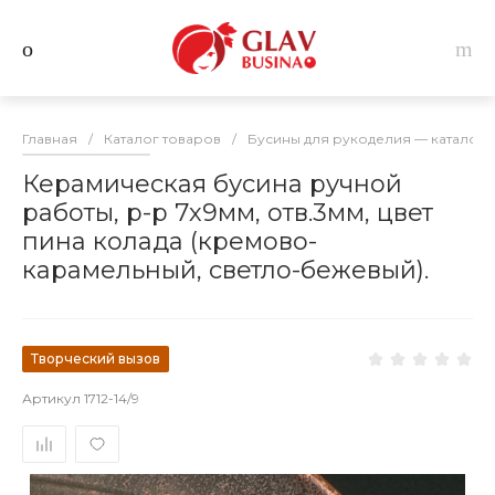
Главная
/
Каталог товаров
/
Бусины для рукоделия — каталог 
Керамическая бусина ручной
работы, р-р 7х9мм, отв.3мм, цвет
пина колада (кремово-
карамельный, светло-бежевый).
Творческий вызов
Артикул
1712-14/9