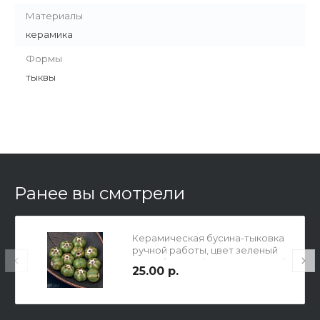
Материалы
керамика
Формы
тыквы
Ранее вы смотрели
Керамическая бусина-тыковка
ручной работы, цвет зеленый
оазис (светлый желто-зеленый,
25.00 р.
прозрачный коричневый), р-р
9х12мм, отв 2мм.