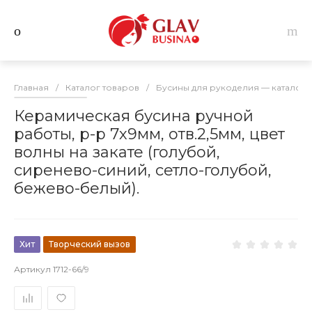
Главная
/
Каталог товаров
/
Бусины для рукоделия — каталог 
Керамическая бусина ручной
работы, р-р 7х9мм, отв.2,5мм, цвет
волны на закате (голубой,
сиренево-синий, сетло-голубой,
бежево-белый).
Хит
Творческий вызов
Артикул
1712-66/9