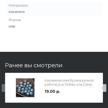
Материалы
керамика
Формы
шар
Ранее вы смотрели
Керамическая бусина ручной
работы, р-р 7х9мм, отв.2,5мм,
цвет волны на закате (голубой,
19.00 р.
сиренево-синий, сетло-
голубой, бежево-белый).