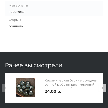
Материалы
керамика
Формы
рондель
Ранее вы смотрели
Керамическая бусина-рондель
ручной работы, цвет млечный
путь над морем (черный,
24.00 р.
т.синий, светло-голубой, серо-
зеленый), р-р 7х12мм, отв 3мм.