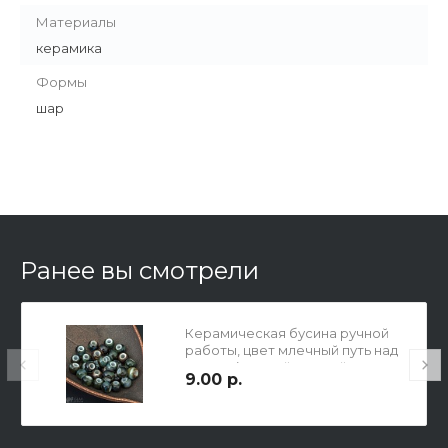
Материалы
керамика
Формы
шар
Ранее вы смотрели
Керамическая бусина ручной
работы, цвет млечный путь над
морем (черный, т.синий,
9.00 р.
светло-голубой, серо-
зеленый), р-р 5,5х6,5мм, отв 2мм.