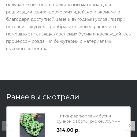
получаете не только прекрасный материал для
реализации своих творческих идей, но и экономию
благодаря доступной цене и выгодным условиям при
оптовой покупке. Преобразите свои украшения с
помощью этих изящных зеленых бусин и наслаждайтесь
процессом создания бижутерии с материалами
высокого качества.
Ранее вы смотрели
Нитка фарфоровых бусин
ручной работы, р-р ок. 7х5.7мм,
отв-е 1.8мм, 32бусины/17см,
314.00 р.
зеленые.