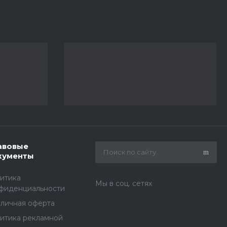
авовые
кументы
итика
Мы в соц. сетях
фиденциальности
личная оферта
итика рекламной