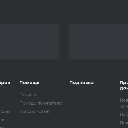
аров
Помощь
Подписка
Пр
до
Покупки
Пол
Помощь покупателю
кон
улоны
Вопрос - ответ
Пуб
вки
Пол