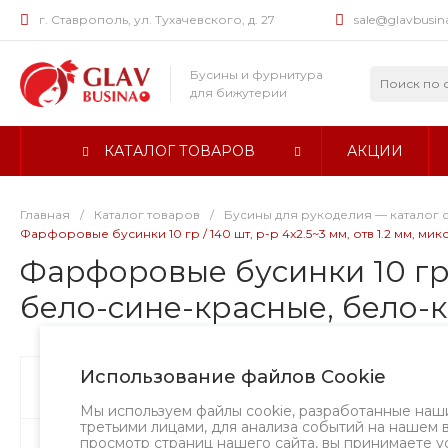
г. Ставрополь, ул. Тухачевского, д. 27
sale@glavbusin
Бусины и фурнитура
для бижутерии
КАТАЛОГ ТОВАРОВ
АКЦИИ
Главная
/
Каталог товаров
/
Бусины для рукоделия — каталог 
Фарфоровые бусинки 10 гр / 140 шт, р-р 4x2.5~3 мм, отв 1.2 мм, 
Фарфоровые бусинки 10 гр /
бело-сине-красные, бело-
Использование файлов Cookie
Бусины
Творческий вызов
Мы используем файлы cookie, разработанные наш
третьими лицами, для анализа событий на нашем 
просмотр страниц нашего сайта, вы принимаете у