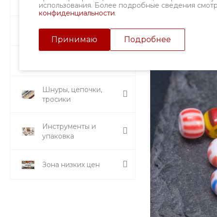
Фурнитура
использования. Более подробные сведения смот
конфиденциальности
.
Подвески и кулоны
Принимаю
Подробнее
Стразы и вставки
Шнуры, цепочки,
тросики
Инструменты и
упаковка
Зона низких цен