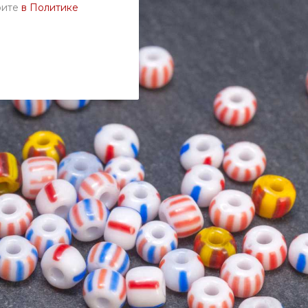
рите
в Политике