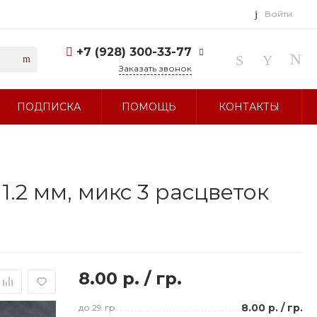
Войти
+7 (928) 300-33-77
Заказать звонок
+7 (928) 300-33-77
ПОДПИСКА
ПОМОЩЬ
КОНТАКТЫ
г. Ставрополь, ул.
Тухачевского, д. 27
Без выходных 10:00-19:00
sale@glavbusina.ru
1.2 мм, микс 3 расцветок
8.00 р.
/
гр.
8.00 р.
/
гр.
до 29
гр.