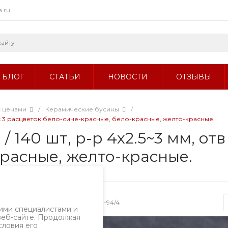
a.ru
БЛОГ
СТАТЬИ
НОВОСТИ
ОТЗЫВЫ
с ценами
/
Керамические бусины
/
микс 3 расцветок бело-сине-красные, бело-красные, желто-красные.
 140 шт, р-р 4x2.5~3 мм, отв 
красные, желто-красные.
Артикул
1733-94/4
ими специалистами и
веб-сайте. Продолжая
словия его