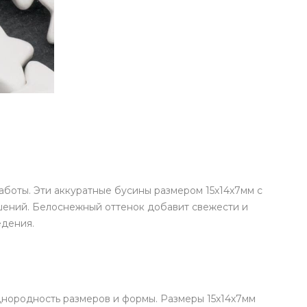
аботы. Эти аккуратные бусины размером 15х14х7мм с
шений. Белоснежный оттенок добавит свежести и
едения.
днородность размеров и формы. Размеры 15х14х7мм