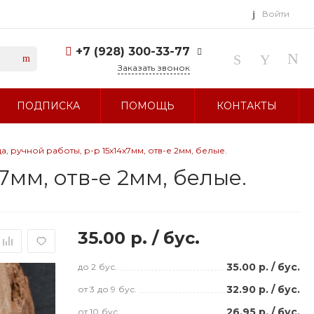
Войти
+7 (928) 300-33-77
Заказать звонок
+7 (928) 300-33-77
ПОДПИСКА
ПОМОЩЬ
КОНТАКТЫ
г. Ставрополь, ул.
Тухачевского, д. 27
Без выходных 10:00-19:00
sale@glavbusina.ru
 ручной работы, р-р 15х14х7мм, отв-е 2мм, белые.
мм, отв-е 2мм, белые.
35.00 р.
/
бус.
35.00 р.
/
бус.
до 2
бус.
32.90 р.
/
бус.
от 3
до 9
бус.
26.95 р.
/
бус.
от 10
бус.