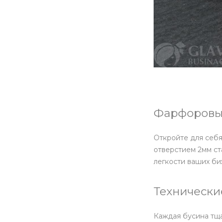
Фарфоровые
Откройте для себя
отверстием 2мм с
легкости ваших би
Технически
Каждая бусина тща