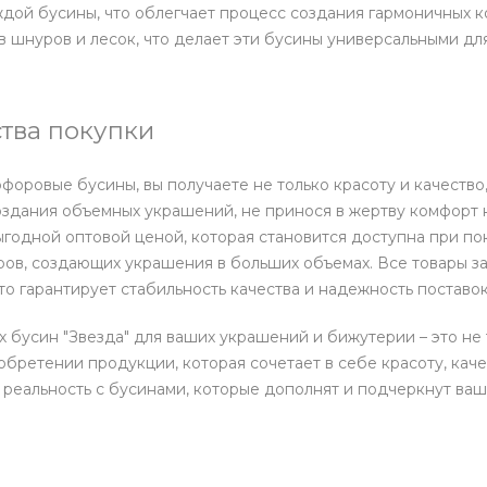
дой бусины, что облегчает процесс создания гармоничных к
 шнуров и лесок, что делает эти бусины универсальными дл
тва покупки
оровые бусины, вы получаете не только красоту и качество,
оздания объемных украшений, не принося в жертву комфорт 
ыгодной оптовой ценой, которая становится доступна при по
ров, создающих украшения в больших объемах. Все товары з
то гарантирует стабильность качества и надежность поставок
бусин "Звезда" для ваших украшений и бижутерии – это не 
обретении продукции, которая сочетает в себе красоту, кач
 реальность с бусинами, которые дополнят и подчеркнут ваш