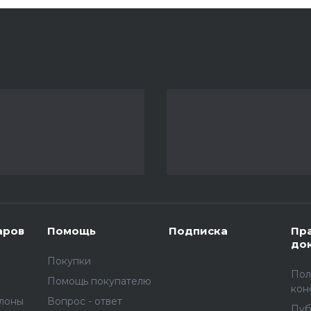
аров
Помощь
Подписка
Пр
до
Покупки
Пол
Помощь покупателю
кон
улоны
Вопрос - ответ
Пуб