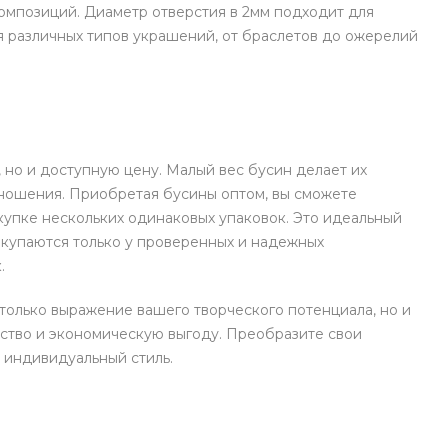
омпозиций. Диаметр отверстия в 2мм подходит для
я различных типов украшений, от браслетов до ожерелий
 но и доступную цену. Малый вес бусин делает их
ношения. Приобретая бусины оптом, вы сможете
купке нескольких одинаковых упаковок. Это идеальный
акупаются только у проверенных и надежных
.
только выражение вашего творческого потенциала, но и
ество и экономическую выгоду. Преобразите свои
 индивидуальный стиль.