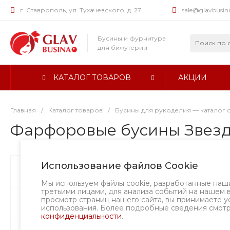
г. Ставрополь, ул. Тухачевского, д. 27
sale@glavbusin
Бусины и фурнитура
для бижутерии
КАТАЛОГ ТОВАРОВ
АКЦИИ
Главная
/
Каталог товаров
/
Бусины для рукоделия — каталог 
Фарфоровые бусины Звезда,
Использование файлов Cookie
Бусины
Хит
Мы используем файлы cookie, разработанные наш
третьими лицами, для анализа событий на нашем 
просмотр страниц нашего сайта, вы принимаете у
Фурнитура
использования. Более подробные сведения смот
конфиденциальности
.