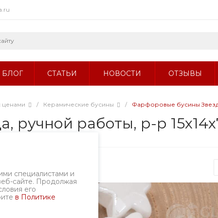
a.ru
БЛОГ
СТАТЬИ
НОВОСТИ
ОТЗЫВЫ
с ценами
/
Керамические бусины
/
Фарфоровые бусины Звезда,
 ручной работы, р-р 15х14х7
Артикул
1706-13/15
ими специалистами и
веб-сайте. Продолжая
словия его
рите
в Политике