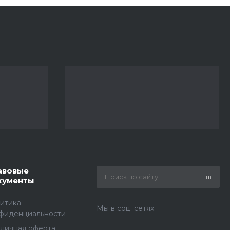
авовые
кументы
итика
Мы в соц. сетях
фиденциальности
личная оферта