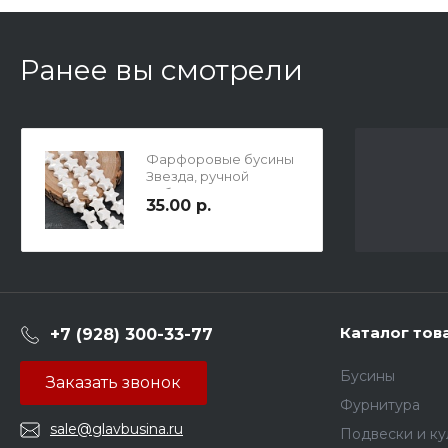
Ранее вы смотрели
Фарфоровые бусины
Звезда, ручной
работы, р-р 15х14х7мм,
35.00 р.
отв-е 2мм, белые.
Каталог тов
+7 (928) 300-33-77
Бусины
Заказать звонок
Фурнитура
sale@glavbusina.ru
Подвески и к