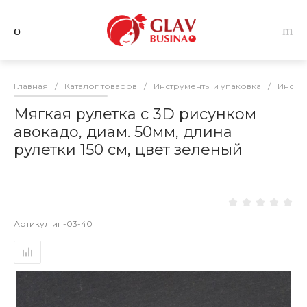
Главная
/
Каталог товаров
/
Инструменты и упаковка
/
Инстр
Мягкая рулетка с 3D рисунком
авокадо, диам. 50мм, длина
рулетки 150 см, цвет зеленый
Артикул
ин-03-40