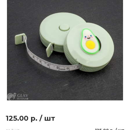
125.00 р.
/
шт