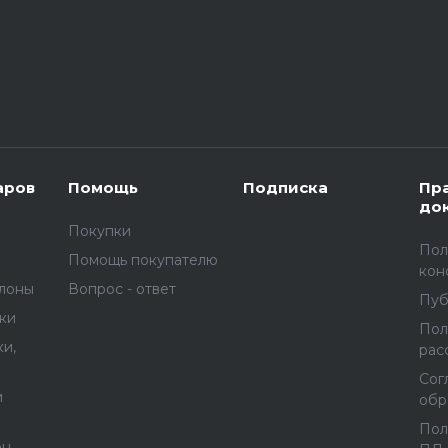
аров
Помощь
Подписка
Пр
до
Покупки
Пол
Помощь покупателю
кон
улоны
Вопрос - ответ
Пуб
вки
Пол
и,
рас
Сог
и
обр
Пол
ен