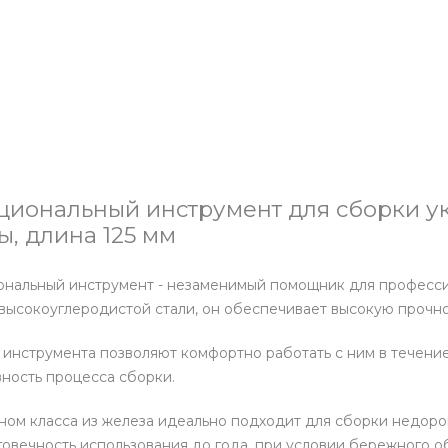
иональный инструмент для сборки ук
ы, длина 125 мм
ональный инструмент - незаменимый помощник для професс
высокоуглеродистой стали, он обеспечивает высокую прочно
инструмента позволяют комфортно работать с ним в течение
ность процесса сборки.
ном класса из железа идеально подходит для сборки недоро
овечность использования до года, при условии бережного о