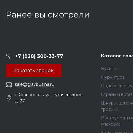
Ранее вы смотрели
Каталог тов
+7 (928) 300-33-77
Бусины
Заказать звонок
Фурнитура
sale@glavbusina.ru
Подвески и к
Стразы и вста
г. Ставрополь, ул. Тухачевского,
д. 27
Шнуры, цепочк
тросики
Инструменты 
упаковка
Зона низких ц