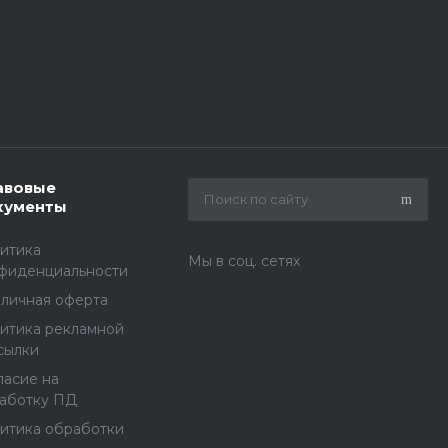
авовые
кументы
итика
Мы в соц. сетях
фиденциальности
личная оферта
итика рекламной
сылки
ласие на
аботку ПД
итика обработки