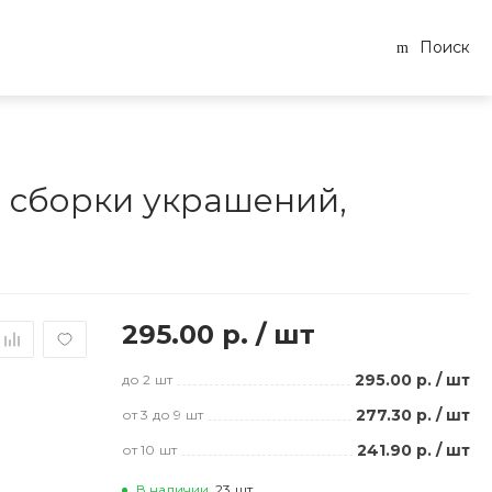
Поиск
я сборки украшений,
295.00 р.
/
шт
295.00 р.
/
шт
до 2
шт
277.30 р.
/
шт
от 3
до 9
шт
241.90 р.
/
шт
от 10
шт
В наличии
23
шт