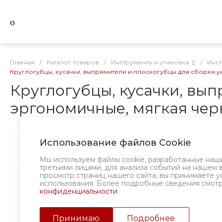
Главная
/
Каталог товаров
/
Инструменты и упаковка
/
Инст
Круглогубцы, кусачки, выпрямители и плоскогубцы для сборки ук
Круглогубцы, кусачки, вы
эргономичные, мягкая черна
Использование файлов Cookie
Бусины
А
Мы используем файлы cookie, разработанные наш
третьими лицами, для анализа событий на нашем 
просмотр страниц нашего сайта, вы принимаете у
Фурнитура
использования. Более подробные сведения смот
конфиденциальности
.
Подвески и кулоны
Принимаю
Подробнее