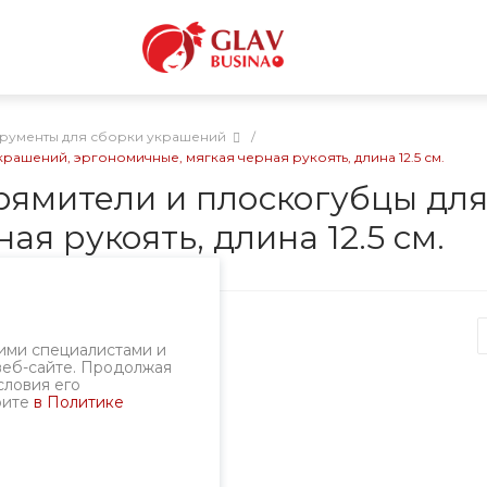
рументы для сборки украшений
/
рашений, эргономичные, мягкая черная рукоять, длина 12.5 см.
прямители и плоскогубцы дл
я рукоять, длина 12.5 см.
ртикул
ин-01-08
ими специалистами и
веб-сайте. Продолжая
словия его
рите
в Политике