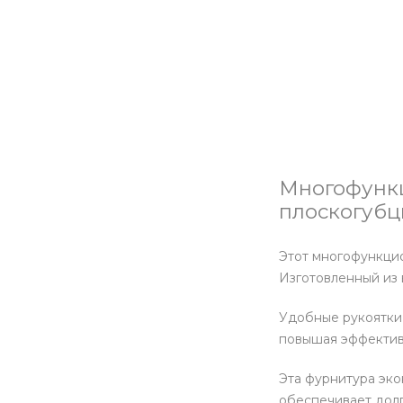
Многофункц
плоскогубц
Этот многофункци
Изготовленный из 
Удобные рукоятки 
повышая эффектив
Эта фурнитура эко
обеспечивает долг