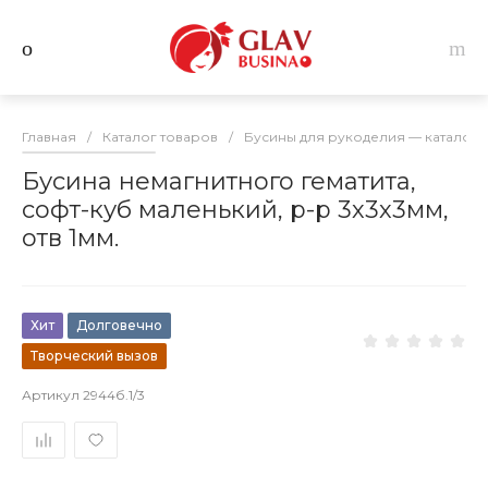
Главная
/
Каталог товаров
/
Бусины для рукоделия — каталог 
Бусина немагнитного гематита,
софт-куб маленький, р-р 3х3х3мм,
отв 1мм.
Хит
Долговечно
Творческий вызов
Артикул
2944б.1/3