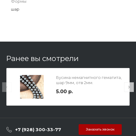
Формы
шар
Ранее вы смотрели
Бусина немагнитного гематита,
шар 9мм, отв 2мм.
5.00 р.
+7 (928) 300-33-77
Заказать звонок