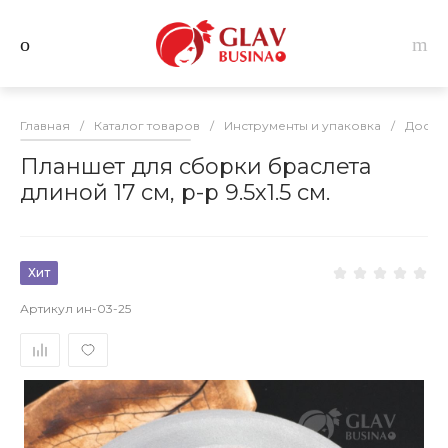
Главная
/
Каталог товаров
/
Инструменты и упаковка
/
Доски
Планшет для сборки браслета
длиной 17 см, р-р 9.5х1.5 см.
Хит
Артикул
ин-03-25