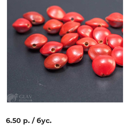
6.50 р.
/
бус.