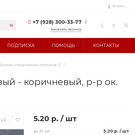
Войти
+7 (928) 300-33-77
Заказать звонок
+7 (928) 300-33-77
ПОДПИСКА
ПОМОЩЬ
КОНТАКТЫ
г. Ставрополь, ул.
Тухачевского, д. 27
Без выходных 10:00-19:00
sale@glavbusina.ru
усины натуральных оттенков
/
ый - коричневый, р-р ок.
5.20 р.
/
шт
5.20 р.
/
шт
до 29
шт