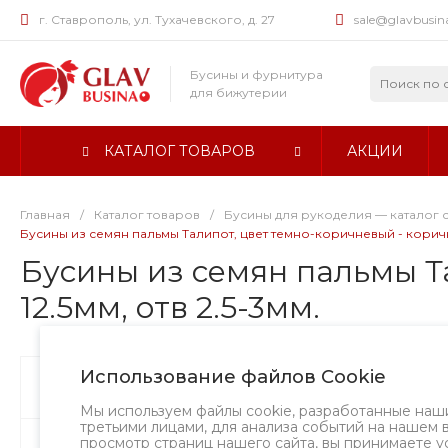
г. Ставрополь, ул. Тухачевского, д. 27
sale@glavbusin
Бусины и фурнитура
для бижутерии
КАТАЛОГ ТОВАРОВ
АКЦИИ
Главная
/
Каталог товаров
/
Бусины для рукоделия — каталог 
Бусины из семян пальмы Талипот, цвет темно-коричневый - коричнев
Бусины из семян пальмы Та
12.5мм, отв 2.5-3мм.
Использование файлов Cookie
Бусины
Творческий вызов
Мы используем файлы cookie, разработанные наш
третьими лицами, для анализа событий на нашем 
просмотр страниц нашего сайта, вы принимаете у