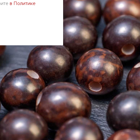
рите
в Политике