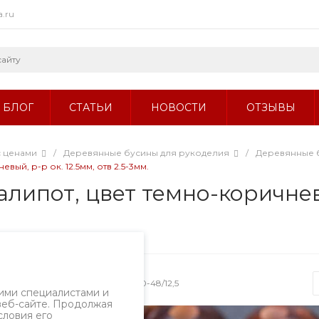
a.ru
БЛОГ
СТАТЬИ
НОВОСТИ
ОТЗЫВЫ
с ценами
/
Деревянные бусины для рукоделия
/
Деревянные б
ый, р-р ок. 12.5мм, отв 2.5-3мм.
липот, цвет темно-коричнев
Артикул
1670-48/12,5
ими специалистами и
веб-сайте. Продолжая
словия его