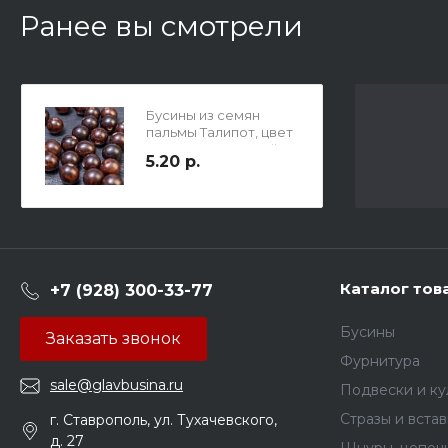
Ранее вы смотрели
Бусины из семян
пальмы Талипот, цвет
темно-коричневый -
5.20 р.
коричневый, р-р ок.
12.5мм, отв 2.5-3мм.
Каталог тов
+7 (928) 300-33-77
Бусины
Заказать звонок
Фурнитура
sale@glavbusina.ru
Подвески и к
Стразы и вста
г. Ставрополь, ул. Тухачевского,
д. 27