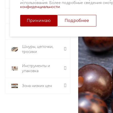
Фурнитура
использования. Более подробные сведения смот
конфиденциальности
.
Подвески и кулоны
Принимаю
Подробнее
Стразы и вставки
Шнуры, цепочки,
тросики
Инструменты и
упаковка
Зона низких цен