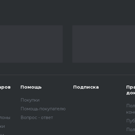
аров
Помощь
Подписка
Пр
до
Покупки
Пол
Помощь покупателю
кон
улоны
Вопрос - ответ
Пуб
вки
Пол