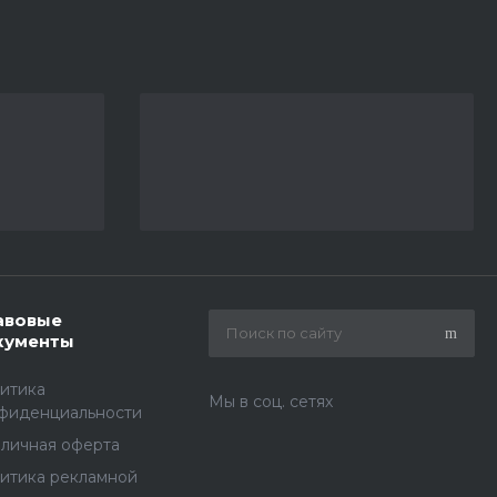
авовые
кументы
итика
Мы в соц. сетях
фиденциальности
личная оферта
итика рекламной