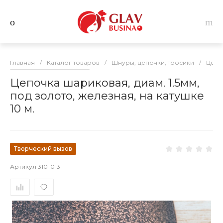
Главная
/
Каталог товаров
/
Шнуры, цепочки, тросики
/
Цепо
Цепочка шариковая, диам. 1.5мм,
под золото, железная, на катушке
10 м.
Творческий вызов
Артикул
310-013