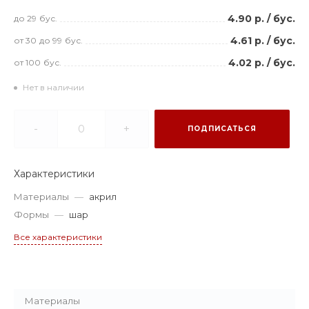
4.90 р.
/
бус.
до 29
бус.
4.61 р.
/
бус.
от 30
до 99
бус.
4.02 р.
/
бус.
от 100
бус.
Нет в наличии
-
+
ПОДПИСАТЬСЯ
Характеристики
Материалы
—
акрил
Формы
—
шар
Все характеристики
Материалы