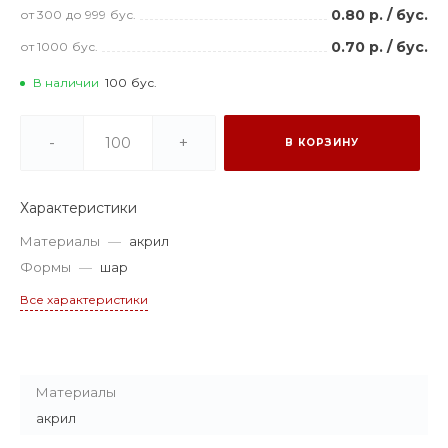
0.80 р.
/
бус.
от 300
до 999
бус.
0.70 р.
/
бус.
от 1000
бус.
В наличии
100
бус.
-
+
В КОРЗИНУ
Характеристики
Материалы
—
акрил
Формы
—
шар
Все характеристики
Материалы
акрил