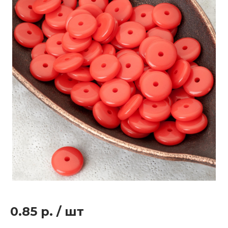
0.85 р.
/
шт