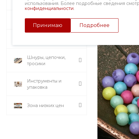
Фурнитура
использования. Более подробные сведения смот
конфиденциальности
.
Подвески и кулоны
Принимаю
Подробнее
Стразы и вставки
Шнуры, цепочки,
тросики
Инструменты и
упаковка
Зона низких цен