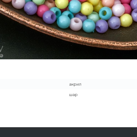
акрил
шар