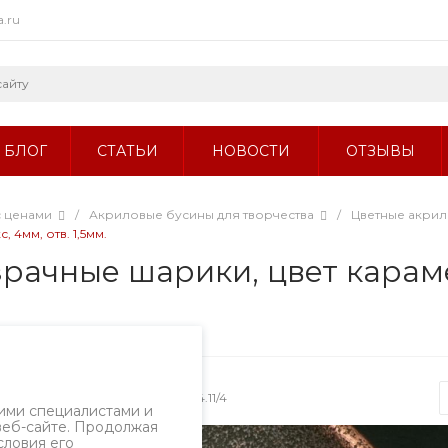
a.ru
БЛОГ
СТАТЬИ
НОВОСТИ
ОТЗЫВЫ
с ценами
/
Акриловые бусины для творчества
/
Цветные акри
4мм, отв. 1,5мм.
рачные шарики, цвет караме
Артикул
1874.11/4
ими специалистами и
веб-сайте. Продолжая
словия его