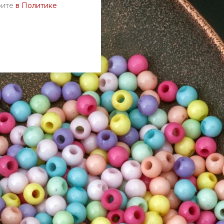
рите
в Политике