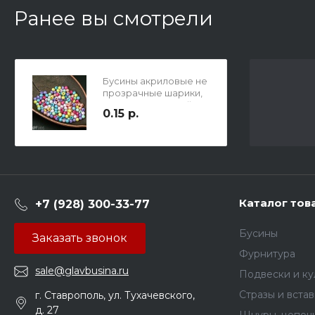
Ранее вы смотрели
Бусины акриловые не
прозрачные шарики,
цвет карамельный
0.15 р.
микс, 4мм, отв. 1,5мм.
Каталог тов
+7 (928) 300-33-77
Бусины
Заказать звонок
Фурнитура
sale@glavbusina.ru
Подвески и к
Стразы и вста
г. Ставрополь, ул. Тухачевского,
д. 27