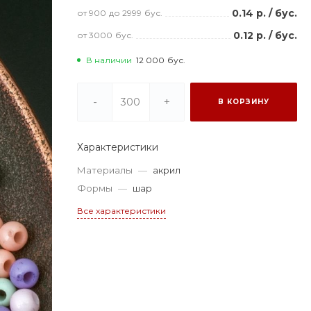
0.14 р.
/
бус.
от 900
до 2999
бус.
0.12 р.
/
бус.
от 3000
бус.
В наличии
12 000
бус.
-
+
В КОРЗИНУ
Характеристики
Материалы
—
акрил
Формы
—
шар
Все характеристики