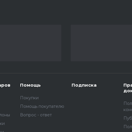
аров
Помощь
Подписка
Пр
до
Покупки
Пол
Помощь покупателю
кон
улоны
Вопрос - ответ
Пуб
вки
Пол