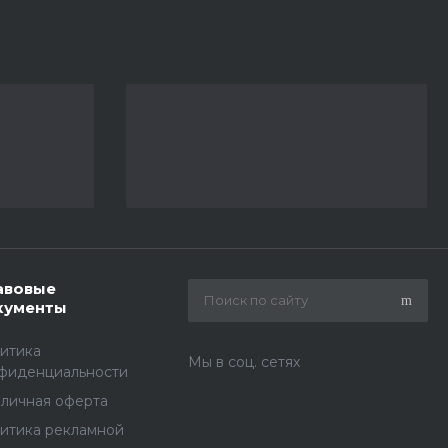
авовые
кументы
итика
Мы в соц. сетях
фиденциальности
личная оферта
итика рекламной