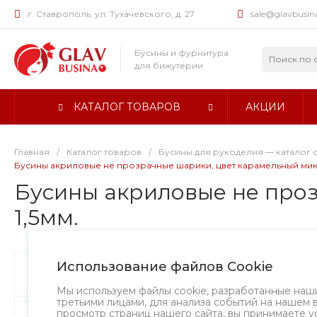
г. Ставрополь, ул. Тухачевского, д. 27
sale@glavbusin
Бусины и фурнитура
для бижутерии
КАТАЛОГ ТОВАРОВ
АКЦИИ
Главная
/
Каталог товаров
/
Бусины для рукоделия — каталог 
Бусины акриловые не прозрачные шарики, цвет карамельный микс, 
Бусины акриловые не проз
1,5мм.
Использование файлов Cookie
Бусины
Творческий вызов
Мы используем файлы cookie, разработанные наш
третьими лицами, для анализа событий на нашем 
просмотр страниц нашего сайта, вы принимаете у