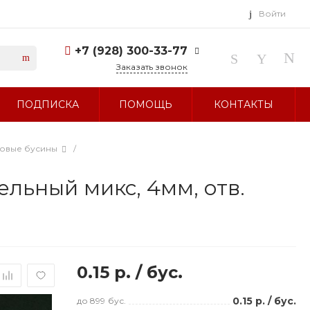
Войти
+7 (928) 300-33-77
Заказать звонок
+7 (928) 300-33-77
ПОДПИСКА
ПОМОЩЬ
КОНТАКТЫ
г. Ставрополь, ул.
Тухачевского, д. 27
Без выходных 10:00-19:00
sale@glavbusina.ru
ловые бусины
/
льный микс, 4мм, отв.
0.15 р.
/
бус.
0.15 р.
/
бус.
до 899
бус.