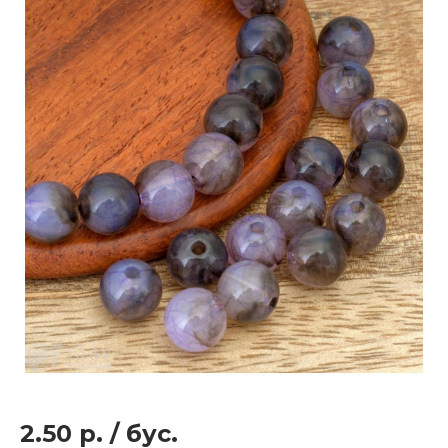
2.50 р.
/
бус.