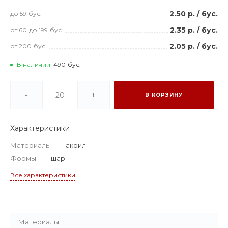
2.50 р.
/
бус.
до 59
бус.
2.35 р.
/
бус.
от 60
до 199
бус.
2.05 р.
/
бус.
от 200
бус.
В наличии
490
бус.
-
+
В КОРЗИНУ
Характеристики
Материалы
—
акрил
Формы
—
шар
Все характеристики
Материалы