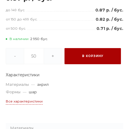
0.87 р.
/
бус.
до 149
бус.
0.82 р.
/
бус.
от 150
до 499
бус.
0.71 р.
/
бус.
от 500
бус.
В наличии
2 950
бус.
-
+
В КОРЗИНУ
Характеристики
Материалы
—
акрил
Формы
—
шар
Все характеристики
Материалы