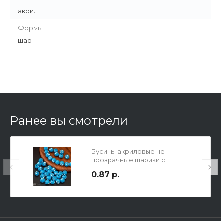
акрил
Формы
шар
Ранее вы смотрели
Бусины акриловые не
прозрачные шарики с
имитацией 8 страз , цвет
0.87 р.
голубые с серебром, 8мм, отв.
1,5мм.