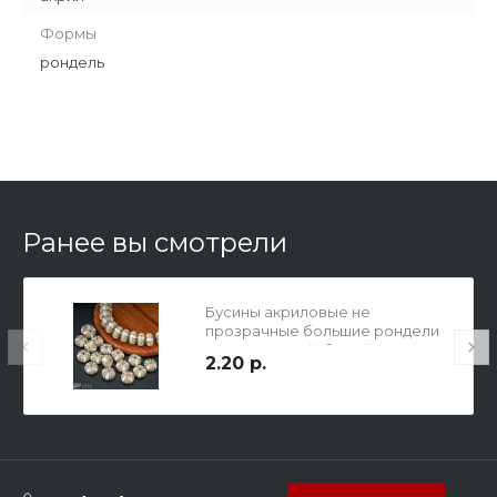
Формы
рондель
Ранее вы смотрели
Бусины акриловые не
прозрачные большие рондели
с гравировкой, белый с
2.20 р.
золотом, 7х12мм, отв. 1,2мм.