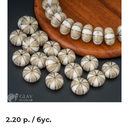
2.20 р.
/
бус.