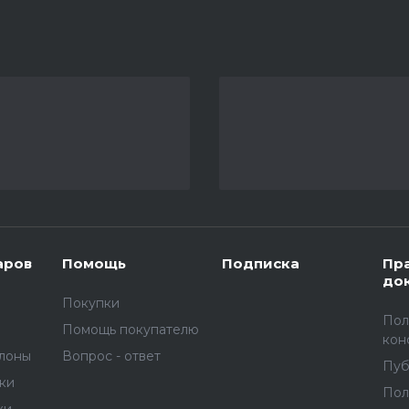
аров
Помощь
Подписка
Пр
до
Покупки
Пол
Помощь покупателю
кон
улоны
Вопрос - ответ
Пуб
вки
Пол