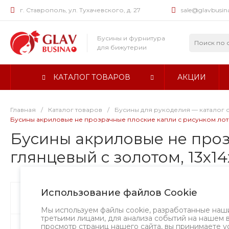
г. Ставрополь, ул. Тухачевского, д. 27
sale@glavbusin
Бусины и фурнитура
для бижутерии
КАТАЛОГ ТОВАРОВ
АКЦИИ
Главная
/
Каталог товаров
/
Бусины для рукоделия — каталог 
Бусины акриловые не прозрачные плоские капли с рисунком лотоса
Бусины акриловые не проз
глянцевый с золотом, 13х14х
Использование файлов Cookie
Бусины
Творческий вызов
Мы используем файлы cookie, разработанные наш
третьими лицами, для анализа событий на нашем 
просмотр страниц нашего сайта, вы принимаете у