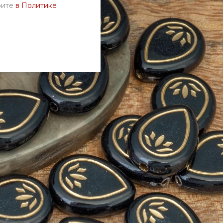
рите
в Политике