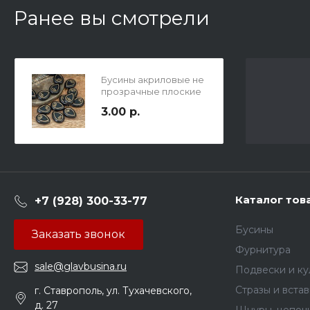
Ранее вы смотрели
Бусины акриловые не
прозрачные плоские
капли с рисунком
3.00 р.
лотоса, цвет черный
глянцевый с золотом,
13х14х5мм, сверху отв.
1.5мм.
Каталог тов
+7 (928) 300-33-77
Бусины
Заказать звонок
Фурнитура
sale@glavbusina.ru
Подвески и к
Стразы и вста
г. Ставрополь, ул. Тухачевского,
д. 27