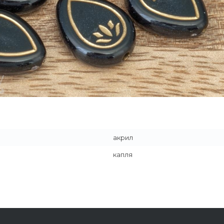
акрил
капля