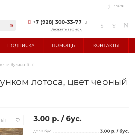
Войти
+7 (928) 300-33-77
Заказать звонок
+7 (928) 300-33-77
ПОДПИСКА
ПОМОЩЬ
КОНТАКТЫ
г. Ставрополь, ул.
Тухачевского, д. 27
Без выходных 10:00-19:00
sale@glavbusina.ru
ловые бусины
/
унком лотоса, цвет черный
3.00 р.
/
бус.
3.00 р.
/
бус.
до 59
бус.