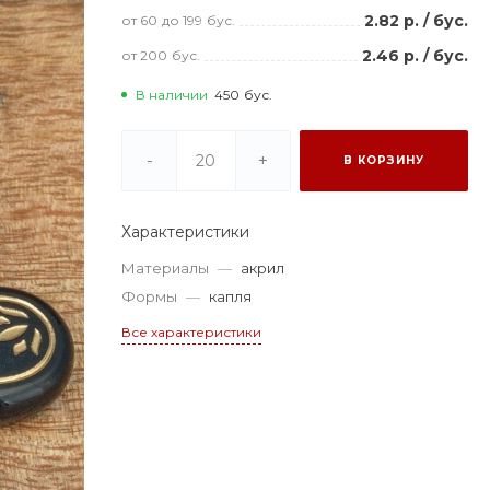
2.82 р.
/
бус.
от 60
до 199
бус.
2.46 р.
/
бус.
от 200
бус.
В наличии
450
бус.
-
+
В КОРЗИНУ
Характеристики
Материалы
—
акрил
Формы
—
капля
Все характеристики