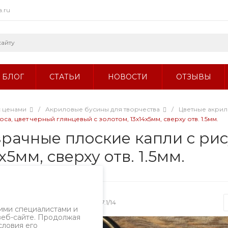
a.ru
БЛОГ
СТАТЬИ
НОВОСТИ
ОТЗЫВЫ
с ценами
/
Акриловые бусины для творчества
/
Цветные акри
, цвет черный глянцевый с золотом, 13х14х5мм, сверху отв. 1.5мм.
рачные плоские капли с рис
5мм, сверху отв. 1.5мм.
Артикул
1887.1/14
ими специалистами и
веб-сайте. Продолжая
словия его