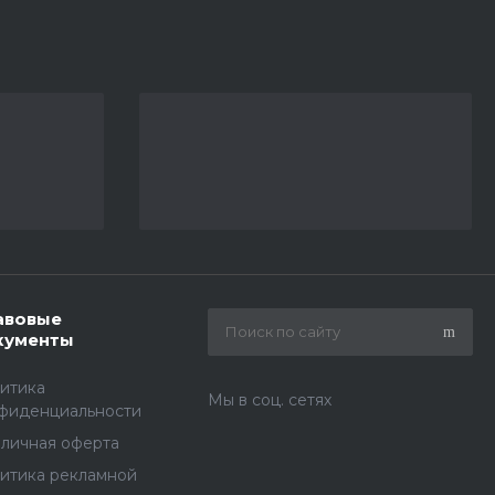
авовые
кументы
итика
Мы в соц. сетях
фиденциальности
личная оферта
итика рекламной