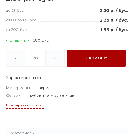
2.50 р.
/
бус.
до 59
бус.
2.35 р.
/
бус.
от 60
до 199
бус.
1.93 р.
/
бус.
от 200
бус.
В наличии
1 580
бус.
-
+
В КОРЗИНУ
Характеристики
Материалы
—
акрил
Формы
—
кубик, прямоугольник
Все характеристики
Материалы