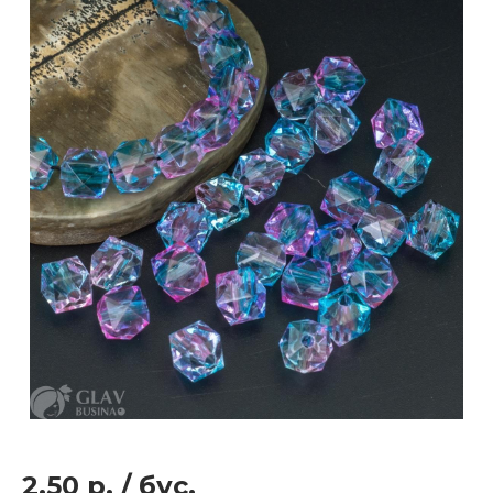
2.50 р.
/
бус.