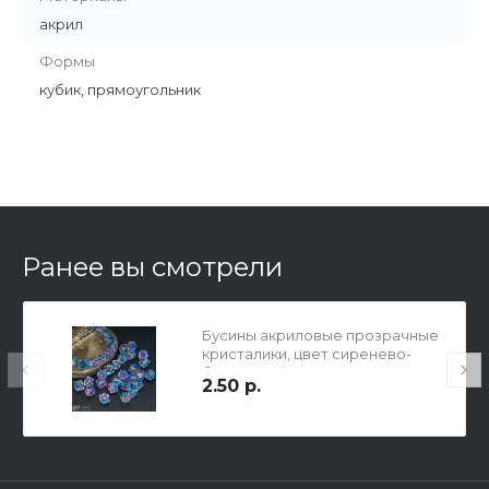
акрил
Формы
кубик, прямоугольник
Ранее вы смотрели
Бусины акриловые прозрачные
кристалики, цвет сиренево-
бирюзовый градиент, 8х8мм,
2.50 р.
отв. 1,5мм.