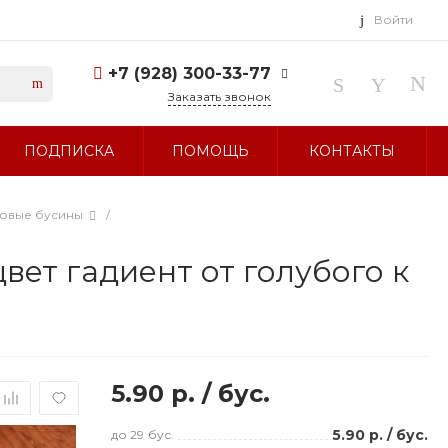
Войти
+7 (928) 300-33-77
Заказать звонок
+7 (928) 300-33-77
ПОДПИСКА
ПОМОЩЬ
КОНТАКТЫ
г. Ставрополь, ул.
Тухачевского, д. 27
Без выходных 10:00-19:00
sale@glavbusina.ru
ловые бусины
/
ет гадиент от голубого к
5.90 р.
/
бус.
5.90 р.
/
бус.
до 29
бус.