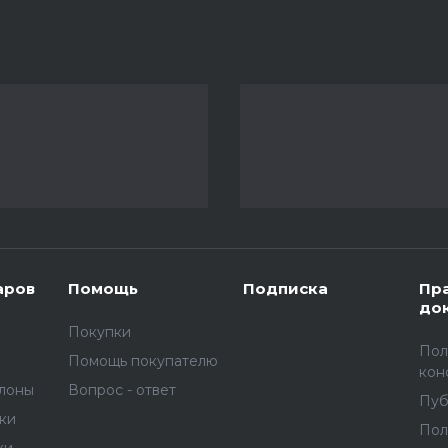
аров
Помощь
Подписка
Пр
до
Покупки
Пол
Помощь покупателю
кон
улоны
Вопрос - ответ
Пуб
вки
Пол