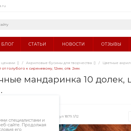
a.ru
БЛОГ
СТАТЬИ
НОВОСТИ
ОТЗЫВЫ
с ценами
/
Акриловые бусины для творчества
/
Цветные акри
от голубого к сиреневому, 12мм, отв. 2мм.
ные мандаринка 10 долек, цв
.
ызов
Артикул
1879.1/12
ими специалистами и
веб-сайте. Продолжая
словия его