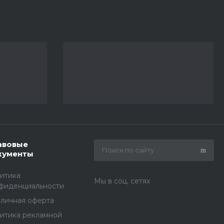
авовые
кументы
итика
Мы в соц. сетях
фиденциальности
личная оферта
итика рекламной