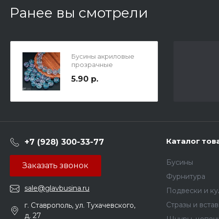
Ранее вы смотрели
Бусины акриловые
прозрачные
мандаринка 10 долек,
5.90 р.
цвет гадиент от
голубого к
сиреневому, 12мм, отв.
2мм.
Каталог тов
+7 (928) 300-33-77
Бусины
Заказать звонок
Фурнитура
sale@glavbusina.ru
Подвески и к
Стразы и вста
г. Ставрополь, ул. Тухачевского,
д. 27