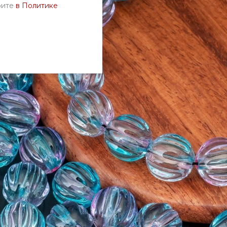
рите
в Политике