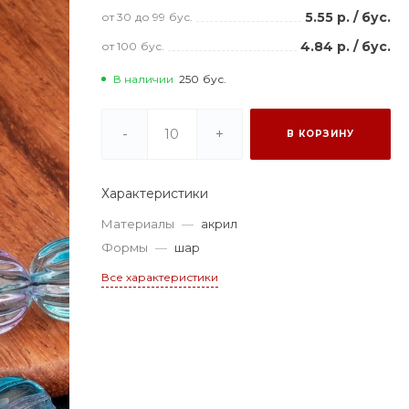
5.55 р.
/
бус.
от 30
до 99
бус.
4.84 р.
/
бус.
от 100
бус.
В наличии
250
бус.
-
+
В КОРЗИНУ
Характеристики
Материалы
—
акрил
Формы
—
шар
Все характеристики