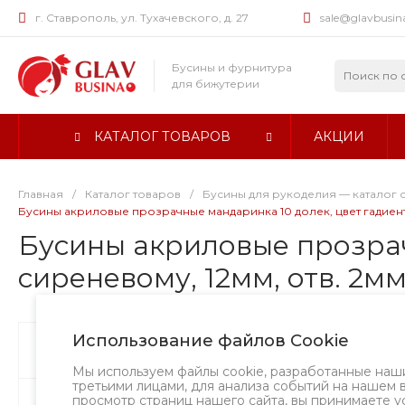
г. Ставрополь, ул. Тухачевского, д. 27
sale@glavbusin
Бусины и фурнитура
для бижутерии
КАТАЛОГ ТОВАРОВ
АКЦИИ
Главная
/
Каталог товаров
/
Бусины для рукоделия — каталог 
Бусины акриловые прозрачные мандаринка 10 долек, цвет гадиент 
Бусины акриловые прозрач
сиреневому, 12мм, отв. 2мм
Использование файлов Cookie
Бусины
Хит
Творческий в
Мы используем файлы cookie, разработанные наш
третьими лицами, для анализа событий на нашем 
просмотр страниц нашего сайта, вы принимаете у