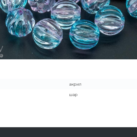
акрил
шар