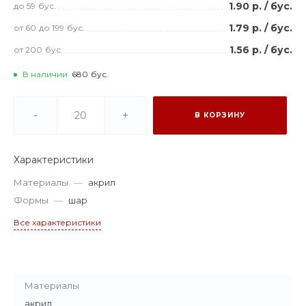
1.90 р.
/
бус.
до 59
бус.
1.79 р.
/
бус.
от 60
до 199
бус.
1.56 р.
/
бус.
от 200
бус.
В наличии
680
бус.
-
+
В КОРЗИНУ
Характеристики
Материалы
—
акрил
Формы
—
шар
Все характеристики
Материалы
акрил