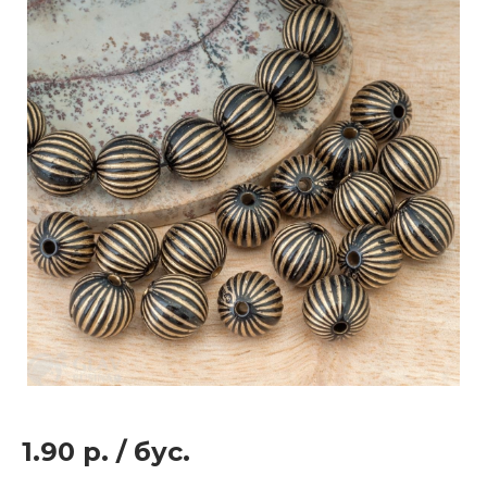
1.90 р.
/
бус.