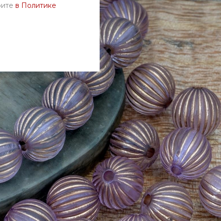
рите
в Политике