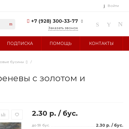
Войти
+7 (928) 300-33-77
Заказать звонок
+7 (928) 300-33-77
ПОДПИСКА
ПОМОЩЬ
КОНТАКТЫ
г. Ставрополь, ул.
Тухачевского, д. 27
Без выходных 10:00-19:00
sale@glavbusina.ru
ловые бусины
/
еневы с золотом и
2.30 р.
/
бус.
2.30 р.
/
бус.
до 59
бус.