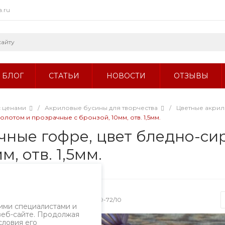
a.ru
БЛОГ
СТАТЬИ
НОВОСТИ
ОТЗЫВЫ
с ценами
/
Акриловые бусины для творчества
/
Цветные акри
отом и прозрачные с бронзой, 10мм, отв. 1,5мм.
ные гофре, цвет бледно-сир
, отв. 1,5мм.
Артикул
1889-72/10
ими специалистами и
веб-сайте. Продолжая
словия его