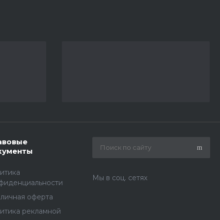
авовые
кументы
итика
Мы в соц. сетях
фиденциальности
личная оферта
итика рекламной