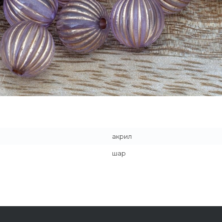
акрил
шар