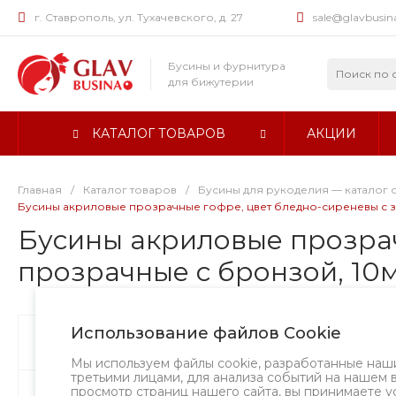
г. Ставрополь, ул. Тухачевского, д. 27
sale@glavbusin
Бусины и фурнитура
для бижутерии
КАТАЛОГ ТОВАРОВ
АКЦИИ
Главная
/
Каталог товаров
/
Бусины для рукоделия — каталог 
Бусины акриловые прозрачные гофре, цвет бледно-сиреневы с зол
Бусины акриловые прозрач
прозрачные с бронзой, 10мм
Использование файлов Cookie
Бусины
Творческий вызов
Мы используем файлы cookie, разработанные наш
третьими лицами, для анализа событий на нашем 
просмотр страниц нашего сайта, вы принимаете у