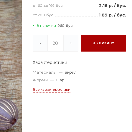
2.16 р.
/
бус.
от 60
до 199
бус.
1.89 р.
/
бус.
от 200
бус.
В наличии
960
бус.
-
+
В КОРЗИНУ
Характеристики
Материалы
—
акрил
Формы
—
шар
Все характеристики