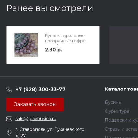
Ранее вы смотрели
Бусины акриловые
прозрачные гофре,
цвет бледно-
2.30 р.
сиреневы с золотом и
прозрачные с
бронзой, 10мм, отв.
1,5мм.
Каталог тов
+7 (928) 300-33-77
Бусины
Заказать звонок
Фурнитура
sale@glavbusina.ru
Подвески и к
Стразы и вста
г. Ставрополь, ул. Тухачевского,
д. 27