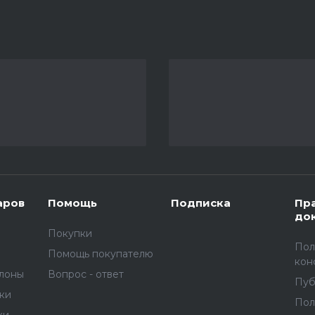
аров
Помощь
Подписка
Пр
до
Покупки
Пол
Помощь покупателю
кон
улоны
Вопрос - ответ
Пуб
вки
Пол