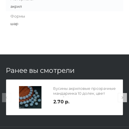
акрил
Формы
шар
Ранее вы смотрели
Бусины акриловые прозрачные
мандаринка 10 долек, цвет
голубой с синим
2.70 р.
микроблеском, 10мм, отв. 1,5мм.