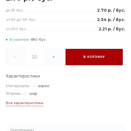
2.70 р.
/
бус.
до 59
бус.
2.54 р.
/
бус.
от 60
до 199
бус.
2.21 р.
/
бус.
от 200
бус.
В наличии
680
бус.
-
+
В КОРЗИНУ
Характеристики
Материалы
—
акрил
Формы
—
шар
Все характеристики
Материалы