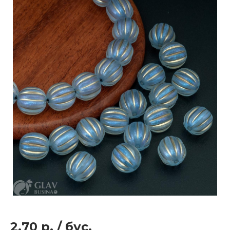
2.70 р.
/
бус.