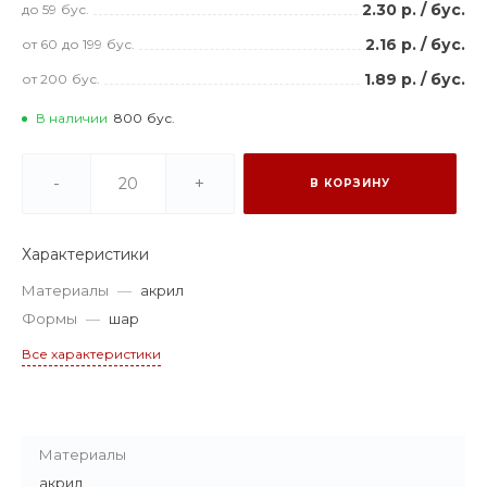
2.30 р.
/
бус.
до 59
бус.
2.16 р.
/
бус.
от 60
до 199
бус.
1.89 р.
/
бус.
от 200
бус.
В наличии
800
бус.
-
+
В КОРЗИНУ
Характеристики
Материалы
—
акрил
Формы
—
шар
Все характеристики
Материалы
акрил