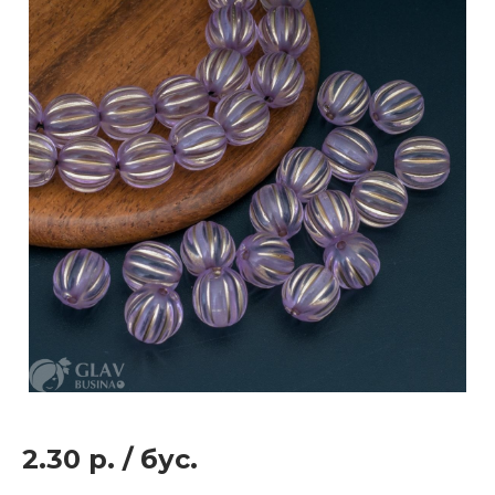
2.30 р.
/
бус.