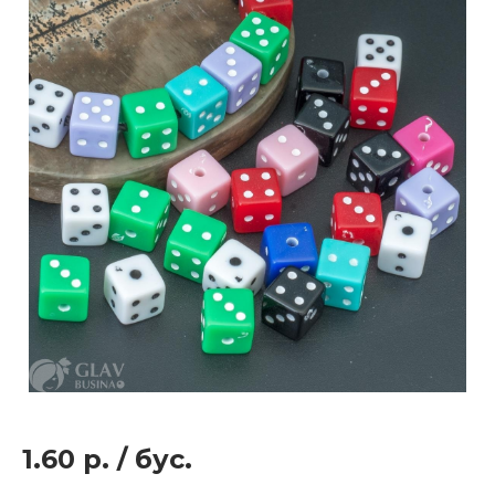
1.60 р.
/
бус.