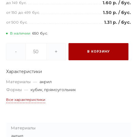
1.60 р.
/
бус.
до 149
бус.
1.50 р.
/
бус.
от 150
до 499
бус.
1.31 р.
/
бус.
от 500
бус.
В наличии
650
бус.
-
+
В КОРЗИНУ
Характеристики
Материалы
—
акрил
Формы
—
кубик, прямоугольник
Все характеристики
Материалы
акрил