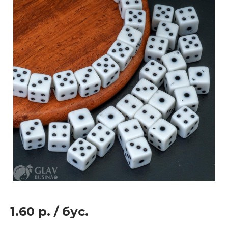
1.60 р.
/
бус.