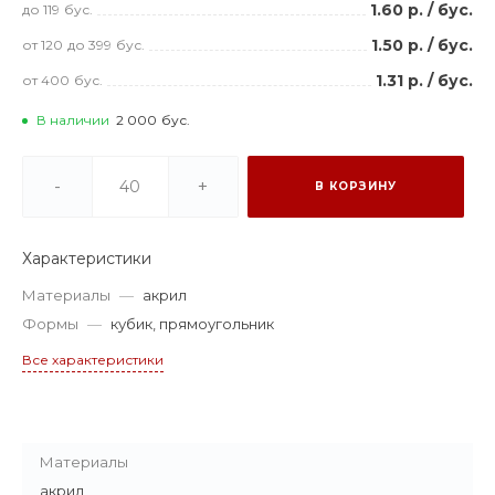
1.60 р.
/
бус.
до 119
бус.
1.50 р.
/
бус.
от 120
до 399
бус.
1.31 р.
/
бус.
от 400
бус.
В наличии
2 000
бус.
-
+
В КОРЗИНУ
Характеристики
Материалы
—
акрил
Формы
—
кубик, прямоугольник
Все характеристики
Материалы
акрил