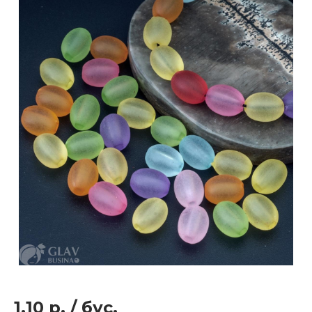
1.10 р.
/
бус.