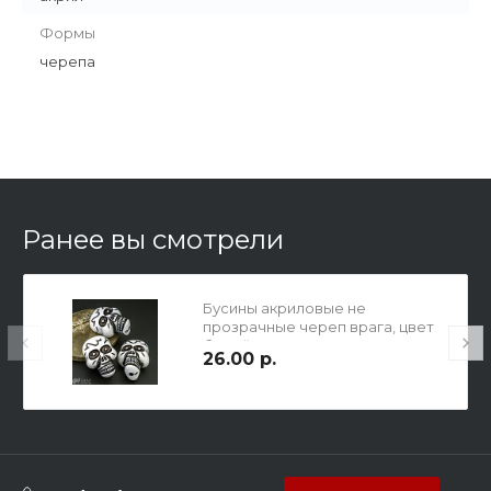
Формы
черепа
Ранее вы смотрели
Бусины акриловые не
прозрачные череп врага, цвет
белый, 35х26х22мм, сверху отв.
26.00 р.
3мм.