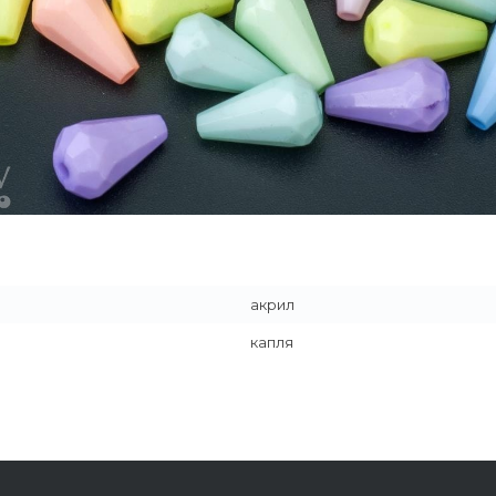
акрил
капля