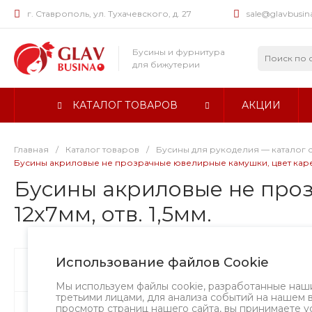
г. Ставрополь, ул. Тухачевского, д. 27
sale@glavbusin
Бусины и фурнитура
для бижутерии
КАТАЛОГ ТОВАРОВ
АКЦИИ
Главная
/
Каталог товаров
/
Бусины для рукоделия — каталог 
Бусины акриловые не прозрачные ювелирные камушки, цвет кареме
Бусины акриловые не про
12х7мм, отв. 1,5мм.
Использование файлов Cookie
Бусины
Творческий вызов
Мы используем файлы cookie, разработанные наш
третьими лицами, для анализа событий на нашем 
просмотр страниц нашего сайта, вы принимаете у