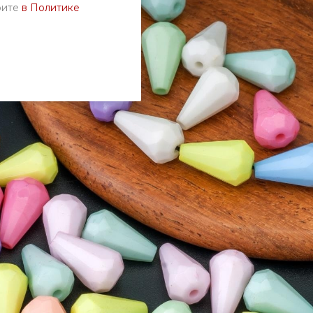
рите
в Политике