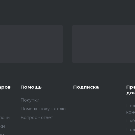
аров
Помощь
Подписка
Пр
до
Покупки
Пол
Помощь покупателю
кон
улоны
Вопрос - ответ
Пуб
вки
Пол