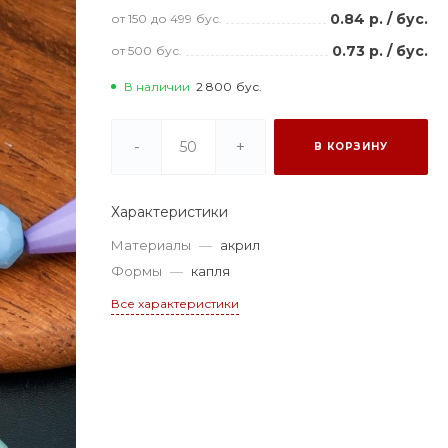
0.84 р.
/
бус.
от 150
до 499
бус.
0.73 р.
/
бус.
от 500
бус.
В наличии
2 800
бус.
-
+
В КОРЗИНУ
Характеристики
Материалы
—
акрил
Формы
—
капля
Все характеристики