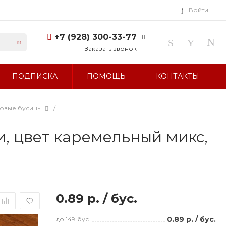
Войти
+7 (928) 300-33-77
Заказать звонок
+7 (928) 300-33-77
ПОДПИСКА
ПОМОЩЬ
КОНТАКТЫ
г. Ставрополь, ул.
Тухачевского, д. 27
Без выходных 10:00-19:00
sale@glavbusina.ru
ловые бусины
/
, цвет каремельный микс,
0.89 р.
/
бус.
0.89 р.
/
бус.
до 149
бус.