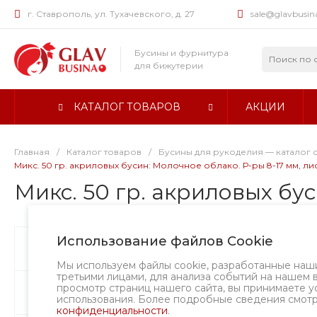
г. Ставрополь, ул. Тухачевского, д. 27
sale@glavbusin
Бусины и фурнитура
для бижутерии
КАТАЛОГ ТОВАРОВ
АКЦИИ
Главная
/
Каталог товаров
/
Бусины для рукоделия — каталог 
Микс. 50 гр. акриловых бусин: Молочное облако. Р-ры 8-17 мм, лис
Микс. 50 гр. акриловых бус
Использование файлов Cookie
Бусины
Творческий вызов
Мы используем файлы cookie, разработанные наш
третьими лицами, для анализа событий на нашем 
просмотр страниц нашего сайта, вы принимаете у
Фурнитура
использования. Более подробные сведения смот
конфиденциальности
.