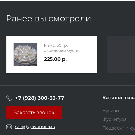
Ранее вы смотрели
Микс. 50 гр.
акриловых бусин:
Молочное облако. Р-
225.00 р.
ры 8-17 мм, листик - 30
мм
Каталог тов
+7 (928) 300-33-77
Бусины
Заказать звонок
Фурнитура
sale@glavbusina.ru
Подвески и к