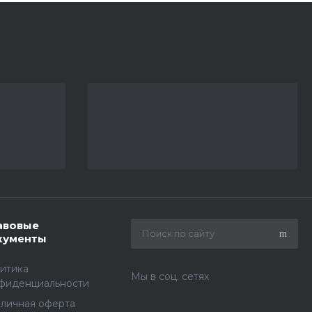
авовые
кументы
итика
Мы в соц. сетях
фиденциальности
личная оферта