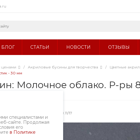
a.ru
БЛОГ
СТАТЬИ
НОВОСТИ
ОТЗЫВЫ
с ценами
/
Акриловые бусины для творчества
/
Цветные акри
тик - 30 мм
ин: Молочное облако. Р-ры 8
Артикул
1899.11/17
ими специалистами и
веб-сайте. Продолжая
словия его
рите
в Политике