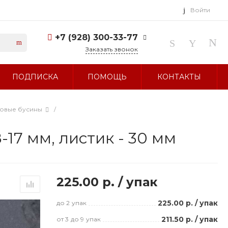
Войти
+7 (928) 300-33-77
Заказать звонок
+7 (928) 300-33-77
ПОДПИСКА
ПОМОЩЬ
КОНТАКТЫ
г. Ставрополь, ул.
Тухачевского, д. 27
Без выходных 10:00-19:00
sale@glavbusina.ru
ловые бусины
/
-17 мм, листик - 30 мм
225.00 р.
/
упак
225.00 р.
/
упак
до 2
упак
211.50 р.
/
упак
от 3
до 9
упак