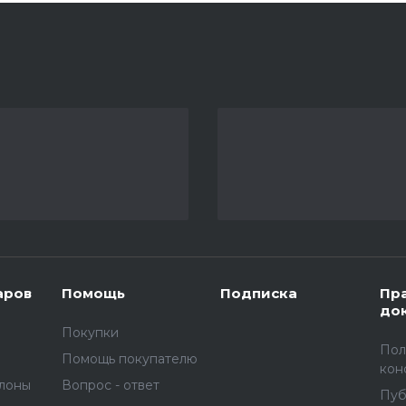
аров
Помощь
Подписка
Пр
до
Покупки
Пол
Помощь покупателю
кон
улоны
Вопрос - ответ
Пуб