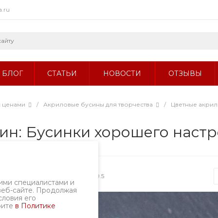
a.ru
БЛОГ
СТАТЬИ
НОВОСТИ
ОТЗЫВЫ
с ценами
/
Акриловые бусины для творчества
/
Цветные акри
син: Бусинки хорошего настр
Артикул
1899.5
ими специалистами и
веб-сайте. Продолжая
словия его
рите
в Политике