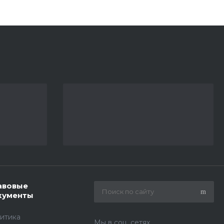
авовые
кументы
итика
Мы в соц. сетях