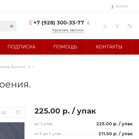
Войти
+7 (928) 300-33-77
Заказать звонок
+7 (928) 300-33-77
ПОДПИСКА
ПОМОЩЬ
КОНТАКТЫ
г. Ставрополь, ул.
Тухачевского, д. 27
Без выходных 10:00-19:00
sale@glavbusina.ru
ловые бусины
/
оения.
225.00 р.
/
упак
225.00 р.
/
упак
до 2
упак
211.50 р.
/
упак
от 3
до 9
упак