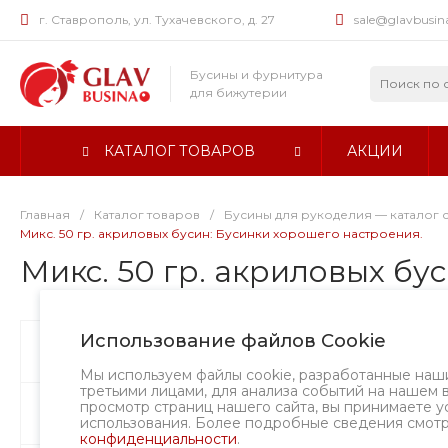
г. Ставрополь, ул. Тухачевского, д. 27
sale@glavbusin
Бусины и фурнитура
для бижутерии
КАТАЛОГ ТОВАРОВ
АКЦИИ
Главная
/
Каталог товаров
/
Бусины для рукоделия — каталог 
Микс. 50 гр. акриловых бусин: Бусинки хорошего настроения.
Микс. 50 гр. акриловых бу
Использование файлов Cookie
Бусины
Творческий вызов
Мы используем файлы cookie, разработанные наш
третьими лицами, для анализа событий на нашем 
просмотр страниц нашего сайта, вы принимаете у
Фурнитура
использования. Более подробные сведения смот
конфиденциальности
.