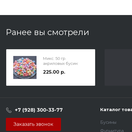
Ранее вы смотрели
Микс. 50 гр.
акриловых бусин:
Бусинки хорошего
225.00 р.
настроения.
Каталог тов
+7 (928) 300-33-77
Бусины
Заказать звонок
Фурнитура