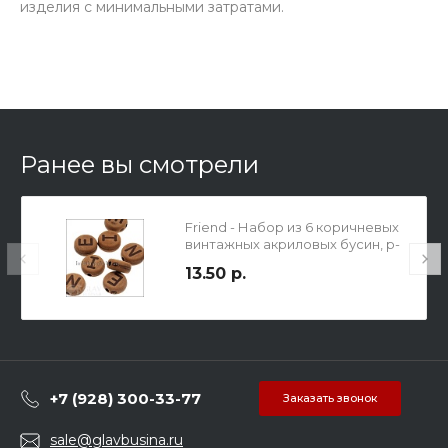
изделия с минимальными затратами.
Ранее вы смотрели
Friend - Набор из 6 коричневых
винтажных акриловых бусин, р-
р 10х4.5мм, диам. отв-я 1.7мм.
13.50 р.
+7 (928) 300-33-77
Заказать звонок
sale@glavbusina.ru